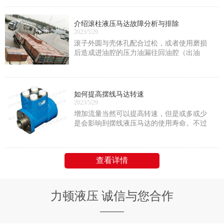
压力；
介绍滚柱液压马达故障分析与排除
2023/5/29
滚子外圆与壳体孔配合过松，或者使用磨损
后造成进油腔的压力油漏往回油腔（出油
腔），内泄漏量增大，此时应通过刷镀或重
新加工滚子配上。
如何提高摆线马达转速
2023/5/29
增加流量当然可以提高转速，但是或多或少
是会影响到摆线液压马达的使用寿命。不过
只要是在它的额定功率范围内的话就没问题
查看详情
力顿液压 诚信与您合作
——