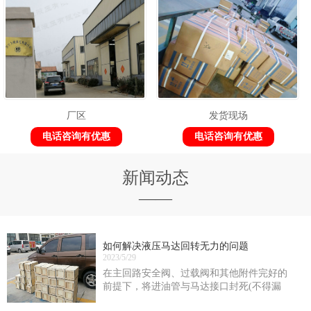
厂区
发货现场
电话咨询有优惠
电话咨询有优惠
新闻动态
——
如何解决液压马达回转无力的问题
2023/5/29
在主回路安全阀、过载阀和其他附件完好的
前提下，将进油管与马达接口封死(不得漏
油)，在马达正、反转时测定供油油路的zui大