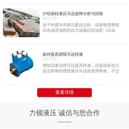
压力；
介绍滚柱液压马达故障分析与排除
2023/5/29
滚子外圆与壳体孔配合过松，或者使用磨损
后造成进油腔的压力油漏往回油腔（出油
腔），内泄漏量增大，此时应通过刷镀或重
新加工滚子配上。
如何提高摆线马达转速
2023/5/29
增加流量当然可以提高转速，但是或多或少
是会影响到摆线液压马达的使用寿命。不过
只要是在它的额定功率范围内的话就没问题
查看详情
力顿液压 诚信与您合作
——