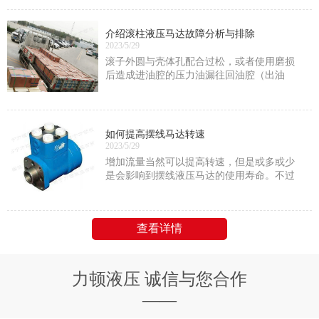
压力；
介绍滚柱液压马达故障分析与排除
2023/5/29
滚子外圆与壳体孔配合过松，或者使用磨损
后造成进油腔的压力油漏往回油腔（出油
腔），内泄漏量增大，此时应通过刷镀或重
新加工滚子配上。
如何提高摆线马达转速
2023/5/29
增加流量当然可以提高转速，但是或多或少
是会影响到摆线液压马达的使用寿命。不过
只要是在它的额定功率范围内的话就没问题
查看详情
力顿液压 诚信与您合作
——