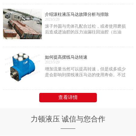
压力；
介绍滚柱液压马达故障分析与排除
2023/5/29
滚子外圆与壳体孔配合过松，或者使用磨损
后造成进油腔的压力油漏往回油腔（出油
腔），内泄漏量增大，此时应通过刷镀或重
新加工滚子配上。
如何提高摆线马达转速
2023/5/29
增加流量当然可以提高转速，但是或多或少
是会影响到摆线液压马达的使用寿命。不过
只要是在它的额定功率范围内的话就没问题
查看详情
力顿液压 诚信与您合作
——