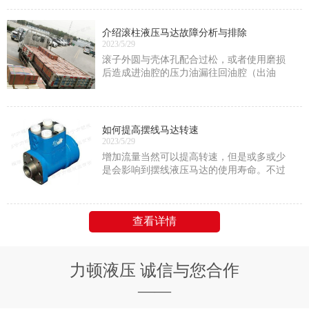
压力；
介绍滚柱液压马达故障分析与排除
2023/5/29
滚子外圆与壳体孔配合过松，或者使用磨损
后造成进油腔的压力油漏往回油腔（出油
腔），内泄漏量增大，此时应通过刷镀或重
新加工滚子配上。
如何提高摆线马达转速
2023/5/29
增加流量当然可以提高转速，但是或多或少
是会影响到摆线液压马达的使用寿命。不过
只要是在它的额定功率范围内的话就没问题
查看详情
力顿液压 诚信与您合作
——