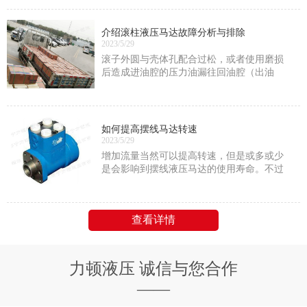
压力；
介绍滚柱液压马达故障分析与排除
2023/5/29
滚子外圆与壳体孔配合过松，或者使用磨损
后造成进油腔的压力油漏往回油腔（出油
腔），内泄漏量增大，此时应通过刷镀或重
新加工滚子配上。
如何提高摆线马达转速
2023/5/29
增加流量当然可以提高转速，但是或多或少
是会影响到摆线液压马达的使用寿命。不过
只要是在它的额定功率范围内的话就没问题
查看详情
力顿液压 诚信与您合作
——